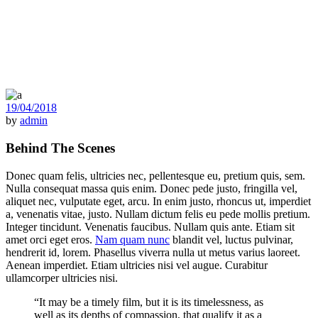
19/04/2018
by
admin
Behind The Scenes
Donec quam felis, ultricies nec, pellentesque eu, pretium quis, sem.
Nulla consequat massa quis enim. Donec pede justo, fringilla vel,
aliquet nec, vulputate eget, arcu. In enim justo, rhoncus ut, imperdiet
a, venenatis vitae, justo. Nullam dictum felis eu pede mollis pretium.
Integer tincidunt. Venenatis faucibus. Nullam quis ante. Etiam sit
amet orci eget eros.
Nam quam nunc
blandit vel, luctus pulvinar,
hendrerit id, lorem. Phasellus viverra nulla ut metus varius laoreet.
Aenean imperdiet. Etiam ultricies nisi vel augue. Curabitur
ullamcorper ultricies nisi.
“It may be a timely film, but it is its timelessness, as
well as its depths of compassion, that qualify it as a