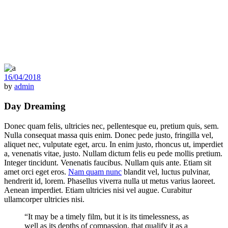
16/04/2018
by
admin
Day Dreaming
Donec quam felis, ultricies nec, pellentesque eu, pretium quis, sem.
Nulla consequat massa quis enim. Donec pede justo, fringilla vel,
aliquet nec, vulputate eget, arcu. In enim justo, rhoncus ut, imperdiet
a, venenatis vitae, justo. Nullam dictum felis eu pede mollis pretium.
Integer tincidunt. Venenatis faucibus. Nullam quis ante. Etiam sit
amet orci eget eros.
Nam quam nunc
blandit vel, luctus pulvinar,
hendrerit id, lorem. Phasellus viverra nulla ut metus varius laoreet.
Aenean imperdiet. Etiam ultricies nisi vel augue. Curabitur
ullamcorper ultricies nisi.
“It may be a timely film, but it is its timelessness, as
well as its depths of compassion, that qualify it as a